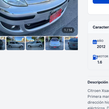
Caracter
1
/ 14
AÑO
2012
MOTOR
1.6
Descripción
Citroen Xsar
Primera man
dirección hi
eléctricos. 