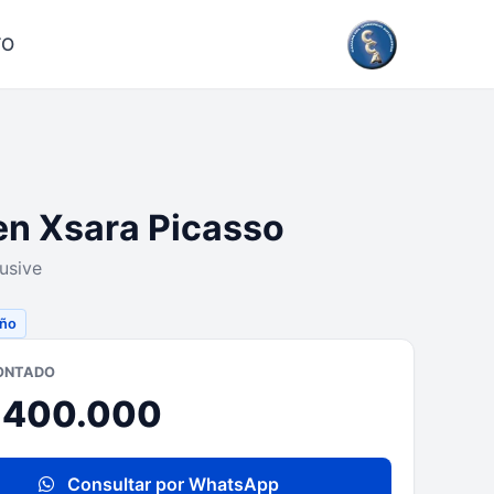
TO
en Xsara Picasso
lusive
eño
ONTADO
1.400.000
Consultar por WhatsApp